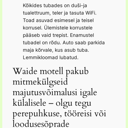
Kõikides tubades on duši-ja
tualettruum, teler ja tasuta WiFi.
Toad asuvad esimesel ja teisel
korrusel. Ülemistele korrustele
pääseb vaid trepist. Enamustel
tubadel on rõdu. Auto saab parkida
maja kõrvale, kus asub tuba.
Lemmikloomad lubatud.
Waide motell pakub
mitmekülgseid
majutusvõimalusi igale
külalisele – olgu tegu
perepuhkuse, tööreisi või
loodusesõprade