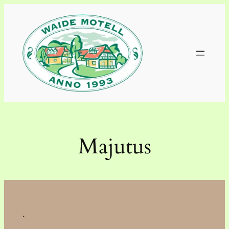
Liigu
sisu
juurde
Majutus
.