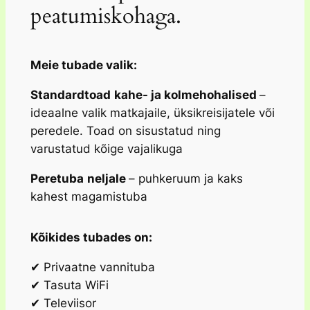
peatumiskohaga.
Meie tubade valik:
Standardtoad
kahe- ja kolmehohalised
–
ideaalne valik matkajaile, üksikreisijatele või
peredele. Toad on sisustatud ning
varustatud kõige vajalikuga
Peretuba
neljale
– puhkeruum ja kaks
kahest magamistuba
Kõikides tubades on:
✔ Privaatne vannituba
✔ Tasuta WiFi
✔ Televiisor