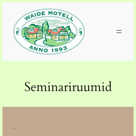
Liigu
sisu
juurde
Seminariruumid
.