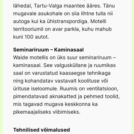
lähedal, Tartu-Valga maantee ääres. Tänu
mugavale asukohale on siia lihtne tulla nii
autoga kui ka ühistranspordiga. Motelli
territooriumil on avar parkla, kuhu mahub
kuni 100 autot.
Seminariruum – Kaminasaal
Waide motellis on üks suur seminariruum –
kaminasaal. See valgusküllane ja ruumikas
saal on varustatud kaasaegse tehnikaga
ning kohandatav vastavalt koolituse või
ürituse iseloomule. Ruumis on ventilatsioon,
pimendatavad aknakatted ja pehmed toolid,
mis tagavad mugava keskkonna ka
pikemaajaliseks viibimiseks.
Tehnilised võimalused