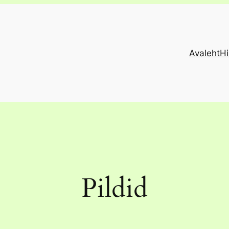
Avaleht
H
Pildid