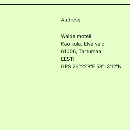
Aadress
Waide motell
Käo küla, Elva vald
61006, Tartumaa
EESTI
GPS 26°22’8”E 58°13’12”N