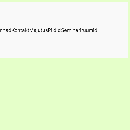
innad
Kontakt
Majutus
Pildid
Seminariruumid