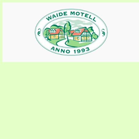
Liigu
sisu
juurde